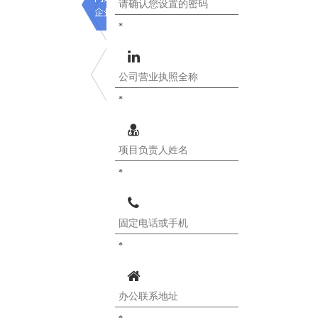
*
*
*
*