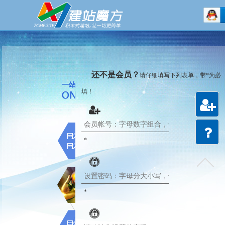
还不是会员？
请仔细填写下列表单，带*为必
填！
注册
会员
*
建站
教程
*