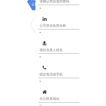
*
*
*
*