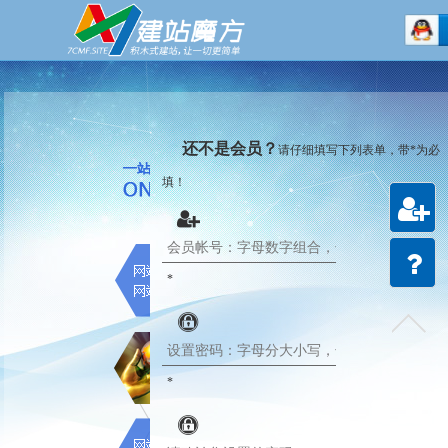
还不是会员？
请仔细填写下列表单，带*为必
填！
注册
会员
*
建站
教程
*