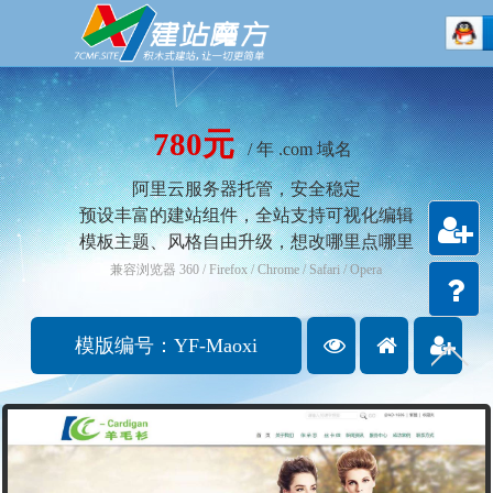
780元
/ 年 .com 域名
阿里云服务器托管，安全稳定
预设丰富的建站组件，全站支持可视化编辑
模板主题、风格自由升级，想改哪里点哪里
注册
兼容浏览器 360 / Firefox / Chrome / Safari / Opera
会员
建站
模版编号：YF-Maoxi
查
查
免
教程
看设
看案
费注
计稿
例
册