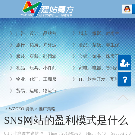
》
广告、设计、品牌营
》
婚庆、摄影、时尚生
销 (
12
)
活 (
7
)
》
旅行、拓展、户外运
》
食品、茶饮、养生保
动 (
9
)
健 (
9
)
》
服装、穿戴、鞋帽箱
》
金银、饰品、珠宝玉
包 (
15
)
饰 (
10
)
》
礼品、玩具、小件商
》
家电、电器、智能家
注册
品 (
14
)
居 (
14
)
会员
》
物业、代理、工商服
》
IT、软件开发、互联网 (
务 (
9
)
3
)
建站
》
贸易、运输、物流行
教程
业 (
3
)
>
WZGEO 资讯
>
推广策略
SNS网站的盈利模式是什么
Url：
七彩魔方建站™
Time：
2013-05-26
Hist：4046
Support：
0