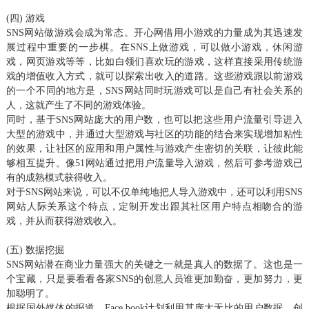
(四) 游戏
SNS网站做游戏会成为常态。开心网借用小游戏的力量成为其迅速发
展过程中重要的一步棋。在SNS上做游戏，可以做小游戏，休闲游
戏，网页游戏等等，比如白领们喜欢玩的游戏，这样直接采用传统游
戏的增值收入方式，就可以探索出收入的道路。这些游戏跟以前游戏
的一个不同的地方是，SNS网站同时玩游戏可以是自己有社会关系的
人，这就产生了不同的游戏体验。
同时，基于SNS网站庞大的用户数，也可以把这些用户流量引导进入
大型的游戏中，并通过大型游戏与社区的功能的结合来实现增加粘性
的效果，让社区的应用和用户属性与游戏产生密切的关联，让彼此能
够相互提升。像51网站通过把用户流量导入游戏，然后可参考游戏已
有的成熟模式获得收入。
对于SNS网站来说，可以不仅单纯地把人导入游戏中，还可以利用SNS
网站人际关系这个特点，定制开发出跟其社区用户特点相吻合的游
戏，并从而获得游戏收入。
(五) 数据挖掘
SNS网站潜在商业力量强大的关键之一就是真人的数据了。这也是一
个宝藏，只是要看看各家SNS的创意人员谁更加勤奋，更加努力，更
加聪明了。
根据国外媒体的报道，Face book计划利用其庞大无比的用户数据，创