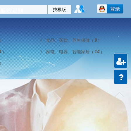
酷站定制
)
》
食品、茶饮、养生保健 (
9
)
4
)
》
家电、电器、智能家居 (
14
)
)
注册
会员
建站
教程