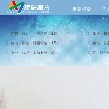
推荐模版
商
》
广告、设计、品牌营销 (
12
)
》
婚庆、摄
》
服装、穿戴、鞋帽箱包 (
15
)
》
金银、饰
》
物业、代理、工商服务 (
9
)
》
IT、软件