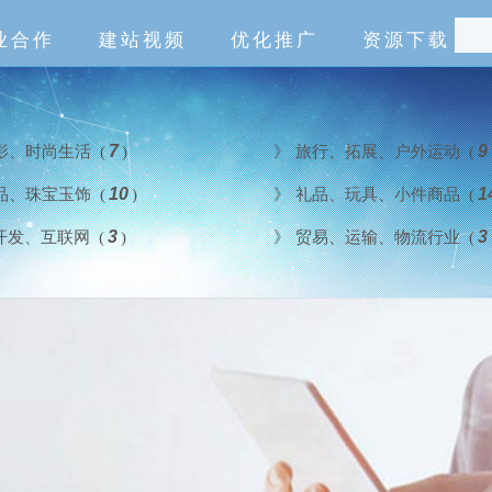
业合作
建站视频
优化推广
资源下载
影、时尚生活 (
7
)
》
旅行、拓展、户外运动 (
9
品、珠宝玉饰 (
10
)
》
礼品、玩具、小件商品 (
1
开发、互联网 (
3
)
》
贸易、运输、物流行业 (
3